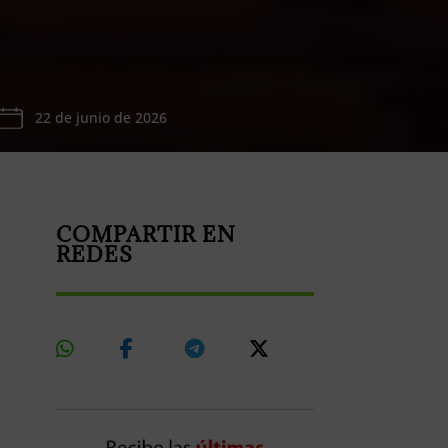
22 de junio de 2026
COMPARTIR EN
REDES
Share
Share
Share
Share
On
On
On
On
Whatsapp
Facebook
Telegram
X