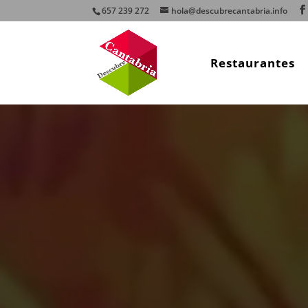
657 239 272
hola@descubrecantabria.info
Restaurantes