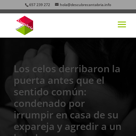
657 239 272
hola@descubrecantabria.info
Los celos derribaron la
puerta antes que el
sentido común:
condenado por
irrumpir en casa de su
expareja y agredir a un