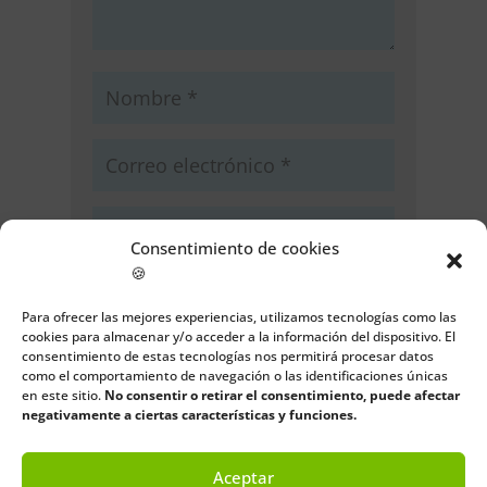
Consentimiento de cookies
🍪
Guarda mi nombre, correo
electrónico y web en este navegador
Para ofrecer las mejores experiencias, utilizamos tecnologías como las
para la próxima vez que comente.
cookies para almacenar y/o acceder a la información del dispositivo. El
consentimiento de estas tecnologías nos permitirá procesar datos
como el comportamiento de navegación o las identificaciones únicas
Enviar comentario
en este sitio.
No consentir o retirar el consentimiento, puede afectar
negativamente a ciertas características y funciones.
Aceptar