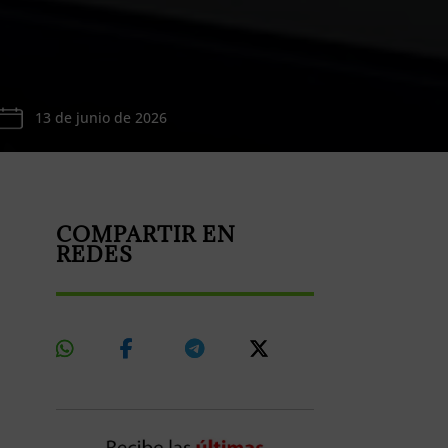
13 de junio de 2026
COMPARTIR EN
REDES
Share
Share
Share
Share
On
On
On
On
Whatsapp
Facebook
Telegram
X