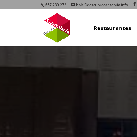
657 239 272
hola@descubrecantabria.info
Restaurantes