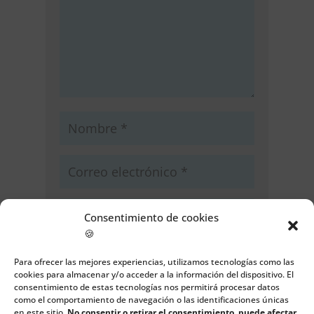
Consentimiento de cookies
🍪
Guarda mi nombre, correo
Para ofrecer las mejores experiencias, utilizamos tecnologías como las
electrónico y web en este navegador
cookies para almacenar y/o acceder a la información del dispositivo. El
para la próxima vez que comente.
consentimiento de estas tecnologías nos permitirá procesar datos
como el comportamiento de navegación o las identificaciones únicas
en este sitio.
No consentir o retirar el consentimiento, puede afectar