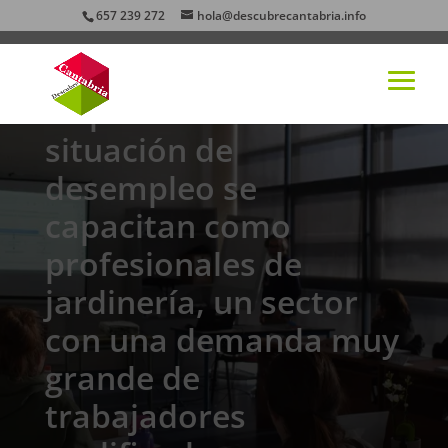
657 239 272
hola@descubrecantabria.info
15 personas en
situación de
desempleo se
capacitan como
profesionales de
jardinería, un sector
con una demanda muy
grande de
trabajadores