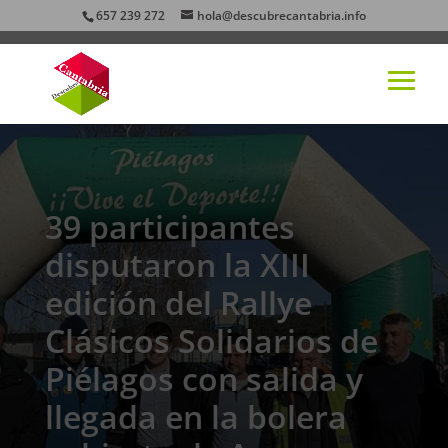
657 239 272
hola@descubrecantabria.info
39 participantes
disputaron la XIII
edición del Rallye
Clásicos Solidarios de
Piélagos con salida y
llegada en la bolera