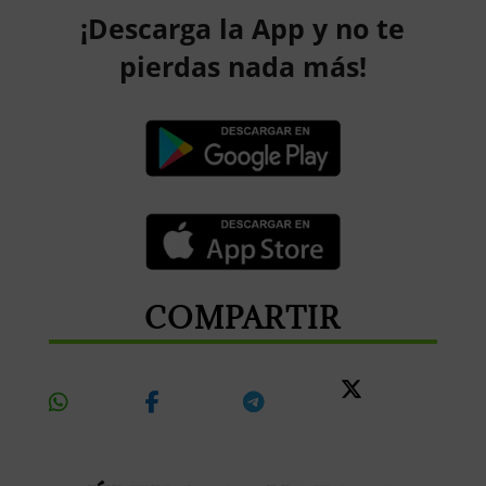
¡Descarga la App y no te
pierdas nada más!
COMPARTIR
Share
Share
Share
Share
On
On
On
On X
Whatsapp
Facebook
Telegram