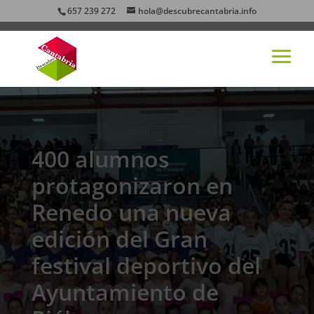
657 239 272
hola@descubrecantabria.info
400 alumnos
protagonizaron en
Renedo una nueva
edición del Gran
festival deportivo del
Ayuntamiento de