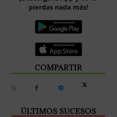
pierdas nada más!
COMPARTIR
Share
Share
Share
Share
On
On
On
On X
Whatsapp
Facebook
Telegram
ÚLTIMOS SUCESOS