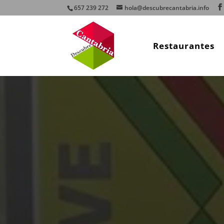
657 239 272
hola@descubrecantabria.info
Restaurantes