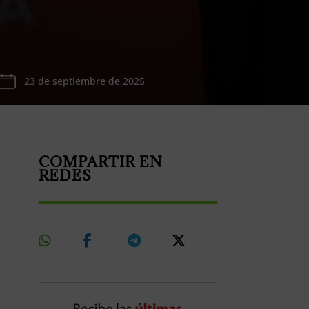
23 de septiembre de 2025
COMPARTIR EN
REDES
Share
Share
Share
Share
On
On
On
On
Whatsapp
Facebook
Telegram
X