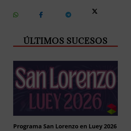
Share
Share
Share
Share
On
On
On
On X
Whatsapp
Facebook
Telegram
ÚLTIMOS SUCESOS
Programa San Lorenzo en Luey 2026