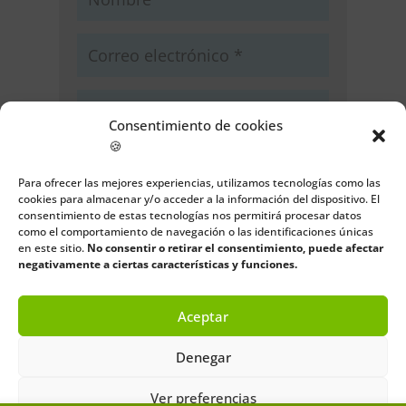
Consentimiento de cookies
🍪
Guarda mi nombre, correo
electrónico y web en este navegador
Para ofrecer las mejores experiencias, utilizamos tecnologías como las
para la próxima vez que comente.
cookies para almacenar y/o acceder a la información del dispositivo. El
consentimiento de estas tecnologías nos permitirá procesar datos
como el comportamiento de navegación o las identificaciones únicas
Enviar comentario
en este sitio.
No consentir o retirar el consentimiento, puede afectar
negativamente a ciertas características y funciones.
Aceptar
Denegar
Ver preferencias