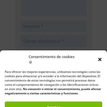
Consentimiento de cookies
🍪
Guarda mi nombre, correo
Para ofrecer las mejores experiencias, utilizamos tecnologías como las
electrónico y web en este navegador
cookies para almacenar y/o acceder a la información del dispositivo. El
para la próxima vez que comente.
consentimiento de estas tecnologías nos permitirá procesar datos
como el comportamiento de navegación o las identificaciones únicas
en este sitio.
No consentir o retirar el consentimiento, puede afectar
Enviar comentario
negativamente a ciertas características y funciones.
Aceptar