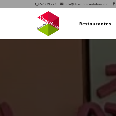
657 239 272
hola@descubrecantabria.info
Restaurantes