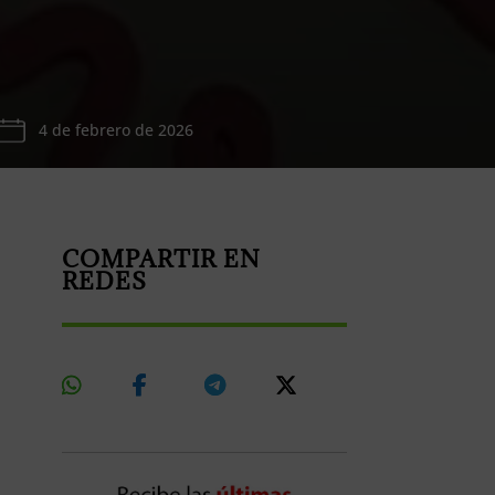
4 de febrero de 2026
COMPARTIR EN
REDES
Share
Share
Share
Share
On
On
On
On
Whatsapp
Facebook
Telegram
X