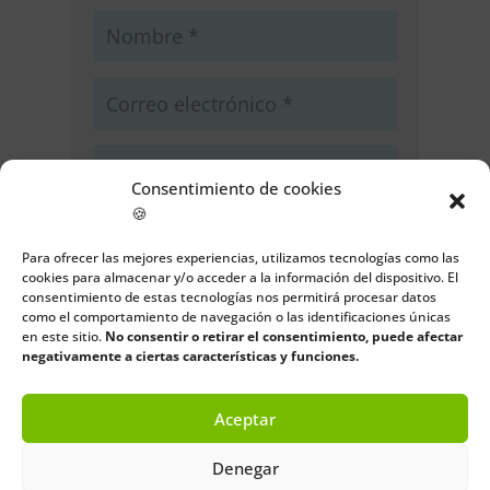
Consentimiento de cookies
🍪
Guarda mi nombre, correo
electrónico y web en este navegador
Para ofrecer las mejores experiencias, utilizamos tecnologías como las
para la próxima vez que comente.
cookies para almacenar y/o acceder a la información del dispositivo. El
consentimiento de estas tecnologías nos permitirá procesar datos
como el comportamiento de navegación o las identificaciones únicas
Enviar comentario
en este sitio.
No consentir o retirar el consentimiento, puede afectar
negativamente a ciertas características y funciones.
Aceptar
Denegar