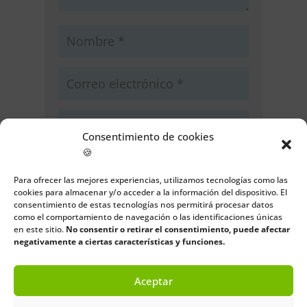
Consentimiento de cookies
🍪
Guarda mi nombre, correo
electrónico y web en este navegador
Para ofrecer las mejores experiencias, utilizamos tecnologías como las
para la próxima vez que comente.
cookies para almacenar y/o acceder a la información del dispositivo. El
consentimiento de estas tecnologías nos permitirá procesar datos
como el comportamiento de navegación o las identificaciones únicas
Enviar comentario
en este sitio.
No consentir o retirar el consentimiento, puede afectar
negativamente a ciertas características y funciones.
Aceptar