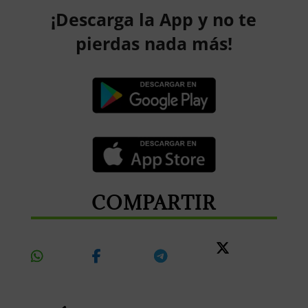
¡Descarga la App y no te
pierdas nada más!
COMPARTIR
Share
Share
Share
Share
On
On
On
On X
Whatsapp
Facebook
Telegram