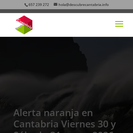
657 239 272
hola@descubrecantabria.info
Alerta naranja en
Cantabria Viernes 30 y