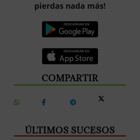
pierdas nada más!
COMPARTIR
Share
Share
Share
Share
On
On
On
On X
Whatsapp
Facebook
Telegram
ÚLTIMOS SUCESOS