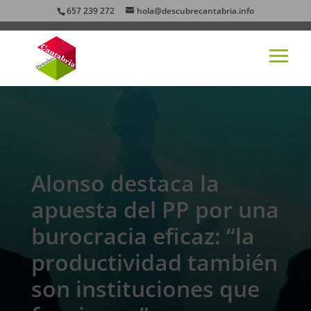
657 239 272
hola@descubrecantabria.info
Alonso destaca la
apuesta del PP por una
burocracia eficaz: “la
productividad también
son instituciones que