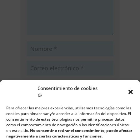
Consentimiento de cookies
🍪
Guarda mi nombre, correo
Para ofrecer las mejores experiencias, utilizamos tecnologías como las
electrónico y web en este navegador
cookies para almacenar y/o acceder a la información del dispositivo. El
para la próxima vez que comente.
consentimiento de estas tecnologías nos permitirá procesar datos
como el comportamiento de navegación o las identificaciones únicas
en este sitio.
No consentir o retirar el consentimiento, puede afectar
Enviar comentario
negativamente a ciertas características y funciones.