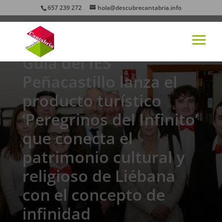
657 239 272
hola@descubrecantabria.info
Alumnado del Ciclo de
Grado Superior de
Guía del IES
Peñacastillo lanza el
producto turístico
‘Peregrinos del Infinito’
que conecta el
patrimonio cultural y
religioso de Liébana
con el concepto de
infinidad