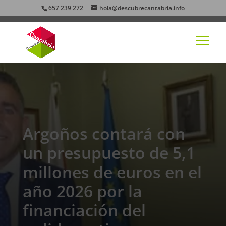
657 239 272
hola@descubrecantabria.info
Argoños contará con
un presupuesto de 5,1
millones de euros en el
año 2026 por la
financiación del