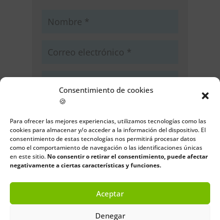
Consentimiento de cookies
🍪
Guarda mi nombre, correo
electrónico y web en este navegador
Para ofrecer las mejores experiencias, utilizamos tecnologías como las
para la próxima vez que comente.
cookies para almacenar y/o acceder a la información del dispositivo. El
consentimiento de estas tecnologías nos permitirá procesar datos
como el comportamiento de navegación o las identificaciones únicas
Enviar comentario
en este sitio.
No consentir o retirar el consentimiento, puede afectar
negativamente a ciertas características y funciones.
Aceptar
Denegar