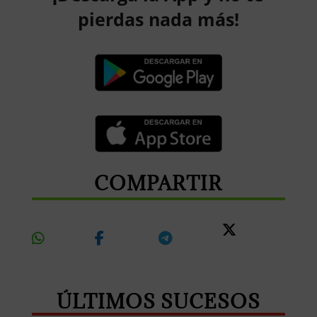
pierdas nada más!
COMPARTIR
Share
Share
Share
Share
On
On
On
On X
Whatsapp
Facebook
Telegram
ÚLTIMOS SUCESOS