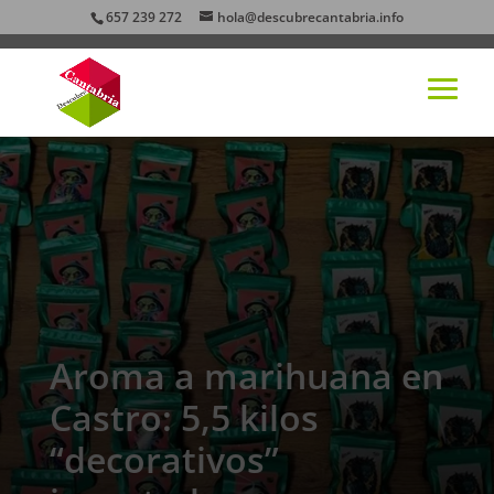
657 239 272
hola@descubrecantabria.info
Aroma a marihuana en
Castro: 5,5 kilos
“decorativos”