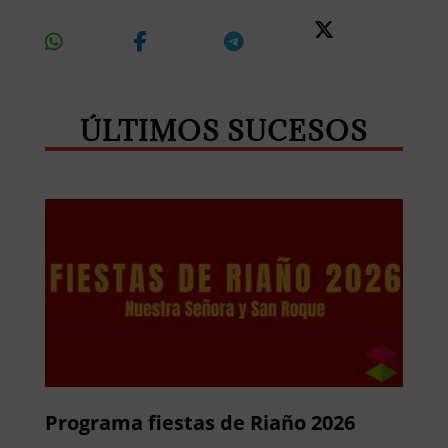
Share
Share
Share
Share
On
On
On
On X
Whatsapp
Facebook
Telegram
ÚLTIMOS SUCESOS
Programa fiestas de Riaño 2026