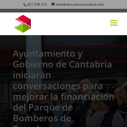
657 239 272
hola@descubrecantabria.info
Ayuntamiento y
Gobierno de Cantabria
iniciarán
conversaciones para
mejorar la financiación
del Parque de
Bomberos de