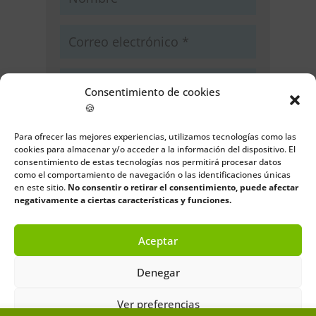
Consentimiento de cookies
🍪
Guarda mi nombre, correo
electrónico y web en este navegador
Para ofrecer las mejores experiencias, utilizamos tecnologías como las
cookies para almacenar y/o acceder a la información del dispositivo. El
para la próxima vez que comente.
consentimiento de estas tecnologías nos permitirá procesar datos
como el comportamiento de navegación o las identificaciones únicas
Enviar comentario
en este sitio.
No consentir o retirar el consentimiento, puede afectar
negativamente a ciertas características y funciones.
Aceptar
Denegar
Ver preferencias