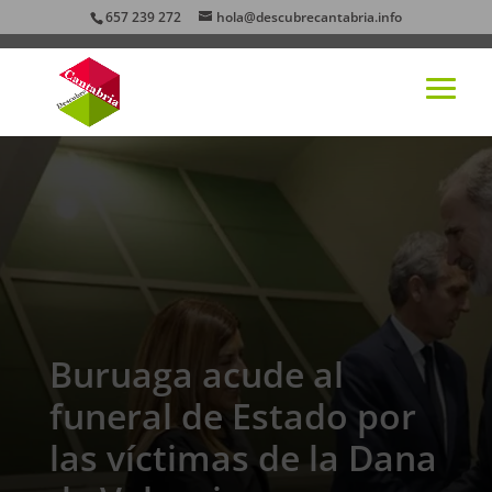
657 239 272
hola@descubrecantabria.info
Buruaga acude al
funeral de Estado por
las víctimas de la Dana