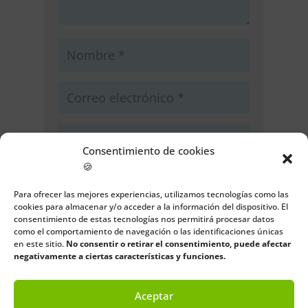
Consentimiento de cookies
🍪
Guarda mi nombre, correo
electrónico y web en este navegador
Para ofrecer las mejores experiencias, utilizamos tecnologías como las
para la próxima vez que comente.
cookies para almacenar y/o acceder a la información del dispositivo. El
consentimiento de estas tecnologías nos permitirá procesar datos
como el comportamiento de navegación o las identificaciones únicas
Enviar comentario
en este sitio.
No consentir o retirar el consentimiento, puede afectar
negativamente a ciertas características y funciones.
Aceptar