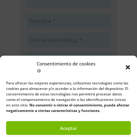
Consentimiento de cookies
🍪
Guarda mi nombre, correo
electrónico y web en este navegador
Para ofrecer las mejores experiencias, utilizamos tecnologías como las
para la próxima vez que comente.
cookies para almacenar y/o acceder a la información del dispositivo. El
consentimiento de estas tecnologías nos permitirá procesar datos
como el comportamiento de navegación o las identificaciones únicas
Enviar comentario
en este sitio.
No consentir o retirar el consentimiento, puede afectar
negativamente a ciertas características y funciones.
Aceptar