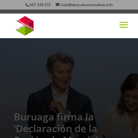
657 239 272
hola@descubrecantabria.info
Buruaga firma la
‘Declaración de la