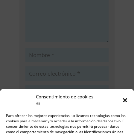
Consentimiento de cookies
🍪
Guarda mi nombre, correo
electrónico y web en este navegador
Para ofrecer las mejores experiencias, utilizamos tecnologías como las
para la próxima vez que comente.
cookies para almacenar y/o acceder a la información del dispositivo. El
consentimiento de estas tecnologías nos permitirá procesar datos
como el comportamiento de navegación o las identificaciones únicas