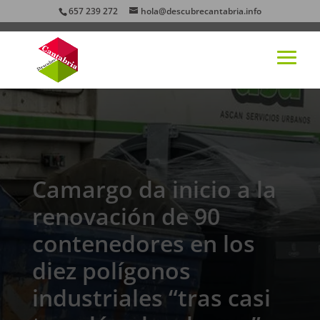
657 239 272
hola@descubrecantabria.info
Camargo da inicio a la
renovación de 90
contenedores en los
diez polígonos
industriales “tras casi