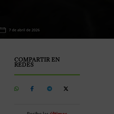
7 de abril de 2026
COMPARTIR EN
REDES
Share
Share
Share
Share
On
On
On
On
Whatsapp
Facebook
Telegram
X