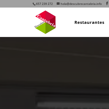
657 239 272
hola@descubrecantabria.info
Restaurantes