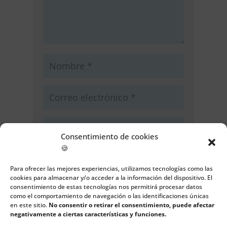
Consentimiento de cookies
🍪
Guarda mi nombre, correo
electrónico y web en este navegador
Para ofrecer las mejores experiencias, utilizamos tecnologías como las
para la próxima vez que comente.
cookies para almacenar y/o acceder a la información del dispositivo. El
consentimiento de estas tecnologías nos permitirá procesar datos
como el comportamiento de navegación o las identificaciones únicas
Enviar comentario
en este sitio.
No consentir o retirar el consentimiento, puede afectar
negativamente a ciertas características y funciones.