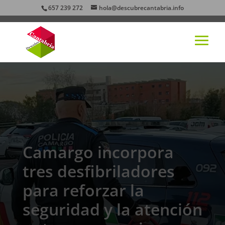
657 239 272
hola@descubrecantabria.info
Camargo incorpora
tres desfibriladores
para reforzar la
seguridad y la atención