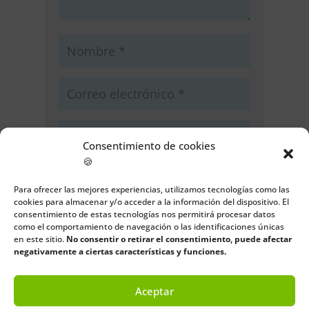
Consentimiento de cookies
🍪
Guarda mi nombre, correo
electrónico y web en este navegador
Para ofrecer las mejores experiencias, utilizamos tecnologías como las
cookies para almacenar y/o acceder a la información del dispositivo. El
para la próxima vez que comente.
consentimiento de estas tecnologías nos permitirá procesar datos
como el comportamiento de navegación o las identificaciones únicas
Enviar comentario
en este sitio.
No consentir o retirar el consentimiento, puede afectar
negativamente a ciertas características y funciones.
Aceptar