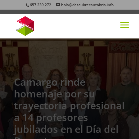
657 239 272
hola@descubrecantabria.info
Camargo rinde
homenaje por su
trayectoria profesional
a 14 profesores
jubilados en el Día del