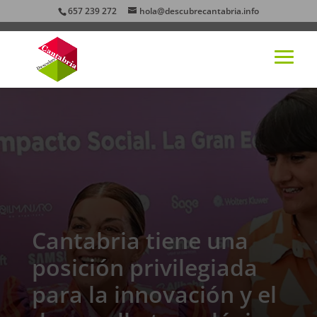
657 239 272
hola@descubrecantabria.info
Cantabria tiene una
posición privilegiada
para la innovación y el