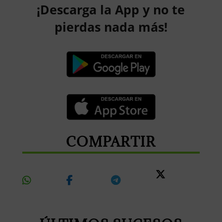
¡Descarga la App y no te
pierdas nada más!
COMPARTIR
Share
Share
Share
Share
On
On
On
On X
Whatsapp
Facebook
Telegram