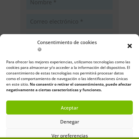
Consentimiento de cookies
🍪
Guarda mi nombre, correo
Para ofrecer las mejores experiencias, utilizamos tecnologías como las
electrónico y web en este navegador
cookies para almacenar y/o acceder a la información del dispositivo. El
para la próxima vez que comente.
consentimiento de estas tecnologías nos permitirá procesar datos
como el comportamiento de navegación o las identificaciones únicas
en este sitio.
No consentir o retirar el consentimiento, puede afectar
Enviar comentario
negativamente a ciertas características y funciones.
Aceptar
Denegar
Ver preferencias