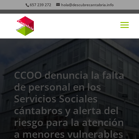
657 239 272
hola@descubrecantabria.info
CCOO denuncia la falta
de personal en los
Servicios Sociales
cántabros y alerta del
riesgo para la atención
a menores vulnerables