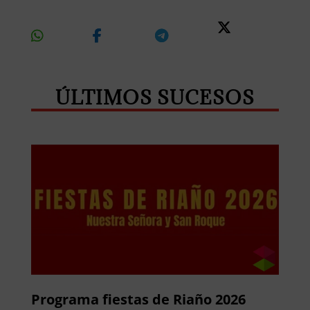
Share
Share
Share
Share
On
On
On
On X
Whatsapp
Facebook
Telegram
ÚLTIMOS SUCESOS
Programa fiestas de Riaño 2026