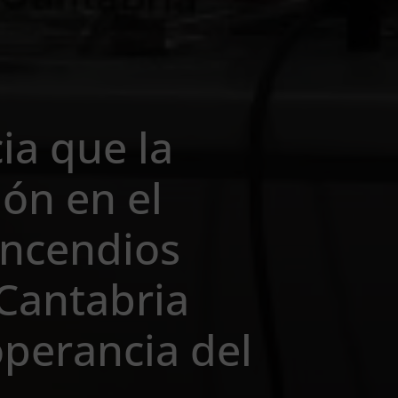
a que la
ón en el
incendios
 Cantabria
operancia del