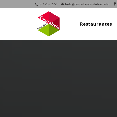
657 239 272
hola@descubrecantabria.info
Restaurantes