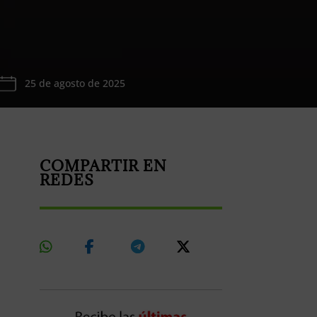
25 de agosto de 2025
COMPARTIR EN
REDES
Share
Share
Share
Share
On
On
On
On
Whatsapp
Facebook
Telegram
X