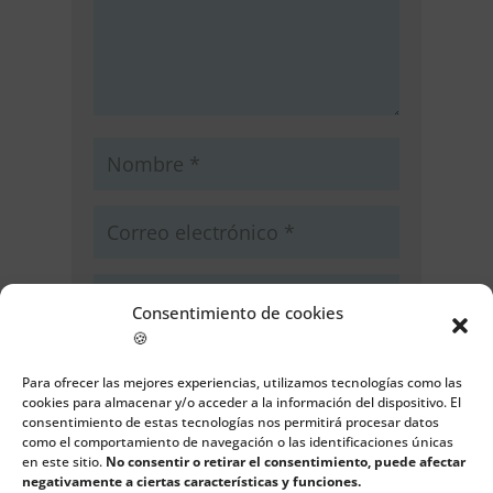
Consentimiento de cookies
🍪
Guarda mi nombre, correo
electrónico y web en este navegador
Para ofrecer las mejores experiencias, utilizamos tecnologías como las
cookies para almacenar y/o acceder a la información del dispositivo. El
para la próxima vez que comente.
consentimiento de estas tecnologías nos permitirá procesar datos
como el comportamiento de navegación o las identificaciones únicas
Enviar comentario
en este sitio.
No consentir o retirar el consentimiento, puede afectar
negativamente a ciertas características y funciones.