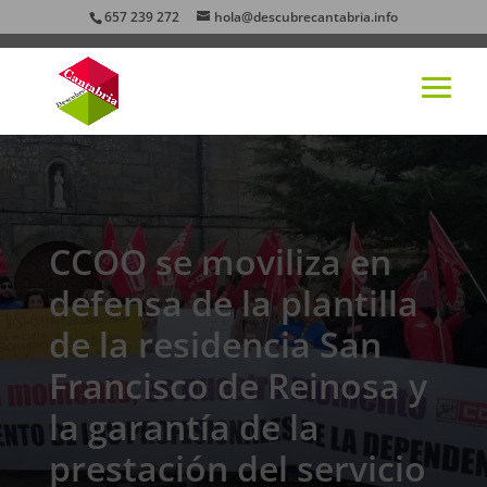
657 239 272
hola@descubrecantabria.info
CCOO se moviliza en
defensa de la plantilla
de la residencia San
Francisco de Reinosa y
la garantía de la
prestación del servicio