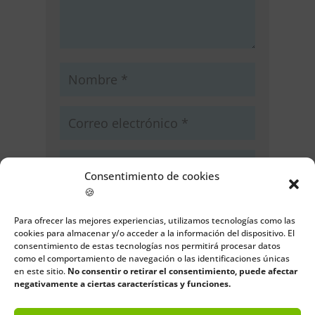
Consentimiento de cookies
🍪
Guarda mi nombre, correo
electrónico y web en este navegador
Para ofrecer las mejores experiencias, utilizamos tecnologías como las
cookies para almacenar y/o acceder a la información del dispositivo. El
para la próxima vez que comente.
consentimiento de estas tecnologías nos permitirá procesar datos
como el comportamiento de navegación o las identificaciones únicas
Enviar comentario
en este sitio.
No consentir o retirar el consentimiento, puede afectar
negativamente a ciertas características y funciones.