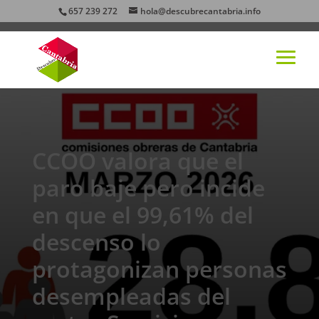
657 239 272
hola@descubrecantabria.info
CCOO valora que el
paro baje pero incide
en que el 99,61% del
descenso lo
protagonizan personas
desempleadas del