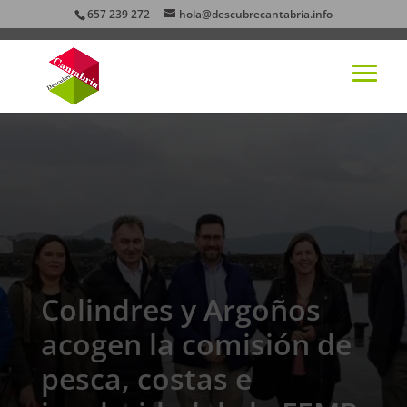
657 239 272
hola@descubrecantabria.info
Colindres y Argoños
acogen la comisión de
pesca, costas e