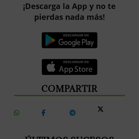
¡Descarga la App y no te
pierdas nada más!
COMPARTIR
Share
Share
Share
Share
On
On
On
On X
Whatsapp
Facebook
Telegram