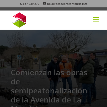
657 239 272
hola@descubrecantabria.info
Comienzan las obras
de
semipeatonalización
de la Avenida de La