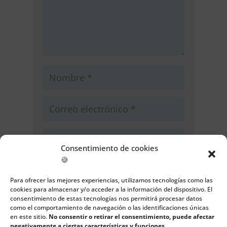
Consentimiento de cookies
🍪
Guarda mi nombre, correo
electrónico y web en este navegador
Para ofrecer las mejores experiencias, utilizamos tecnologías como las
para la próxima vez que comente.
cookies para almacenar y/o acceder a la información del dispositivo. El
consentimiento de estas tecnologías nos permitirá procesar datos
como el comportamiento de navegación o las identificaciones únicas
Enviar comentario
en este sitio.
No consentir o retirar el consentimiento, puede afectar
negativamente a ciertas características y funciones.