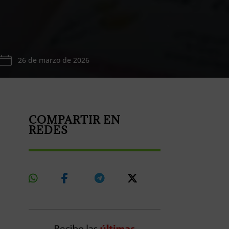
26 de marzo de 2026
COMPARTIR EN
REDES
Share
Share
Share
Share
On
On
On
On
Whatsapp
Facebook
Telegram
X