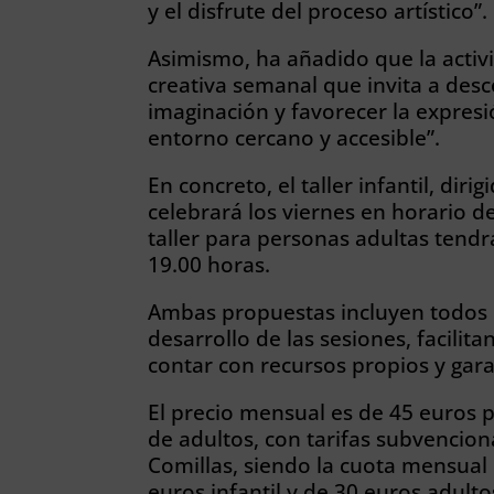
y el disfrute del proceso artístico”.
Asimismo, ha añadido que la acti
creativa semanal que invita a desco
imaginación y favorecer la expresi
entorno cercano y accesible”.
En concreto, el taller infantil, diri
celebrará los viernes en horario d
taller para personas adultas tendr
19.00 horas.
Ambas propuestas incluyen todos l
desarrollo de las sesiones, facilita
contar con recursos propios y gar
El precio mensual es de 45 euros pa
de adultos, con tarifas subvenci
Comillas, siendo la cuota mensua
euros infantil y de 30 euros adulto