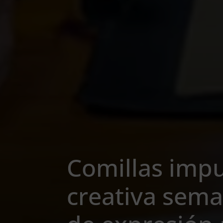
Comillas impu
creativa seman