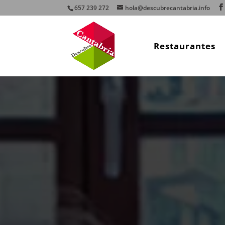
657 239 272
hola@descubrecantabria.info
Restaurantes