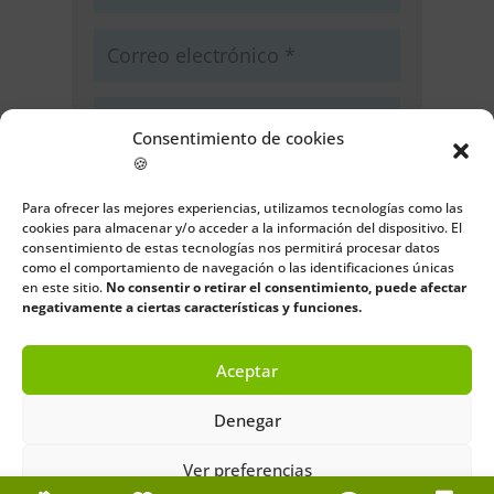
Consentimiento de cookies
🍪
Guarda mi nombre, correo
electrónico y web en este navegador
Para ofrecer las mejores experiencias, utilizamos tecnologías como las
cookies para almacenar y/o acceder a la información del dispositivo. El
para la próxima vez que comente.
consentimiento de estas tecnologías nos permitirá procesar datos
como el comportamiento de navegación o las identificaciones únicas
Enviar comentario
en este sitio.
No consentir o retirar el consentimiento, puede afectar
negativamente a ciertas características y funciones.
Aceptar
Denegar
Ver preferencias