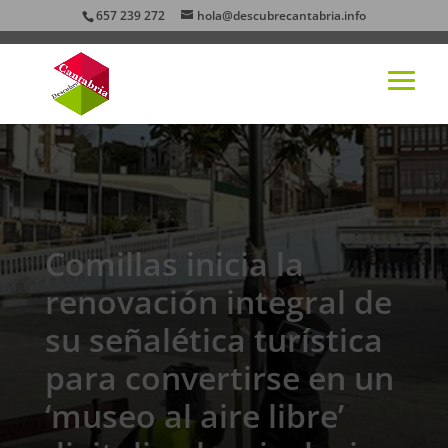
657 239 272
hola@descubrecantabria.info
Comillas inicia la
renovación integral de
su señalética turística
para convertirse en un
‘museo al aire libre’