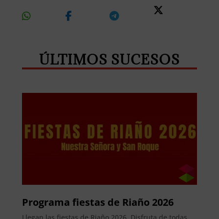
Share
Share
Share
Share
On
On
On
On X
Whatsapp
Facebook
Telegram
ÚLTIMOS SUCESOS
Programa fiestas de Riaño 2026
Llegan las fiestas de Riaño 2026. Disfruta de todas