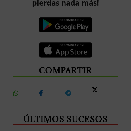
pierdas nada más!
COMPARTIR
Share
Share
Share
Share
On
On
On
On X
Whatsapp
Facebook
Telegram
ÚLTIMOS SUCESOS