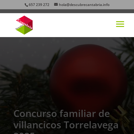
657 239 272
hola@descubrecantabria.info
Concurso familiar de
villancicos Torrelavega