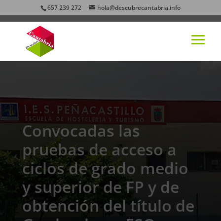
657 239 272
hola@descubrecantabria.info
Convocadas las
pruebas de acceso a
ciclos de grado medio
y superior de FP y de
obtención del título de