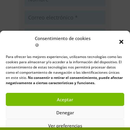
Consentimiento de cookies
🍪
Guarda mi nombre, correo
electrónico y web en este navegador
Para ofrecer las mejores experiencias, utilizamos tecnologías como las
cookies para almacenar y/o acceder a la información del dispositivo. El
para la próxima vez que comente.
consentimiento de estas tecnologías nos permitirá procesar datos
como el comportamiento de navegación o las identificaciones únicas
Enviar comentario
en este sitio.
No consentir o retirar el consentimiento, puede afectar
negativamente a ciertas características y funciones.
Aceptar
Denegar
Ver preferencias