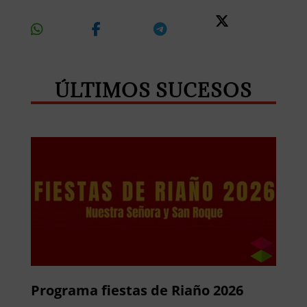
Share
Share
Share
Share
On
On
On
On X
Whatsapp
Facebook
Telegram
ÚLTIMOS SUCESOS
Programa fiestas de Riaño 2026