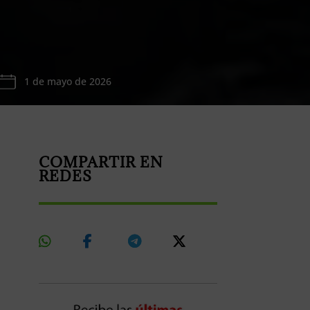
1 de mayo de 2026
COMPARTIR EN
REDES
Share
Share
Share
Share
On
On
On
On
Whatsapp
Facebook
Telegram
X