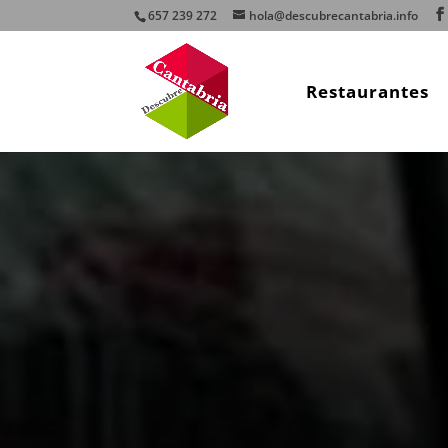
657 239 272
hola@descubrecantabria.info
Restaurantes