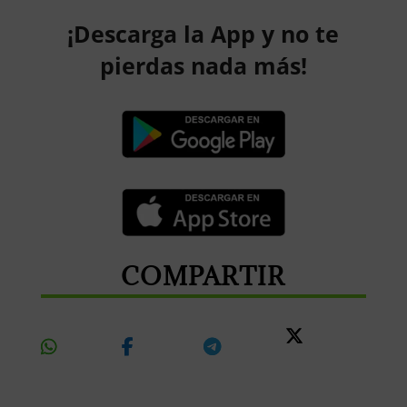
¡Descarga la App y no te
pierdas nada más!
COMPARTIR
Share
Share
Share
Share
On
On
On
On X
Whatsapp
Facebook
Telegram