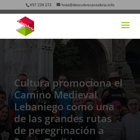
657 239 272
hola@descubrecantabria.info
Cultura promociona el
Camino Medieval
Lebaniego como una
de las grandes rutas
de peregrinación a