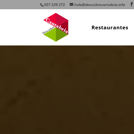
657 239 272
hola@descubrecantabria.info
Restaurantes