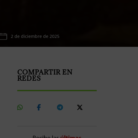
2 de diciembre de 2025
COMPARTIR EN
REDES
Share
Share
Share
Share
On
On
On
On
Whatsapp
Facebook
Telegram
X