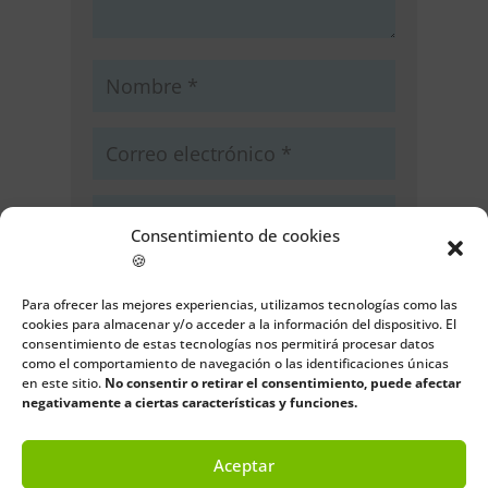
Consentimiento de cookies
🍪
Guarda mi nombre, correo
electrónico y web en este navegador
Para ofrecer las mejores experiencias, utilizamos tecnologías como las
cookies para almacenar y/o acceder a la información del dispositivo. El
para la próxima vez que comente.
consentimiento de estas tecnologías nos permitirá procesar datos
como el comportamiento de navegación o las identificaciones únicas
Enviar comentario
en este sitio.
No consentir o retirar el consentimiento, puede afectar
negativamente a ciertas características y funciones.
Aceptar