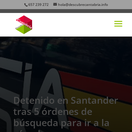
657 239 272
hola@descubrecantabria.info
Detenido en Santander
tras 5 órdenes de
búsqueda para ir a la