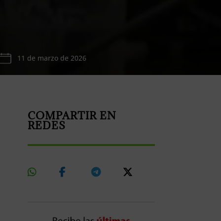
11 de marzo de 2026
COMPARTIR EN
REDES
Share
Share
Share
Share
On
On
On
On
Whatsapp
Facebook
Telegram
X