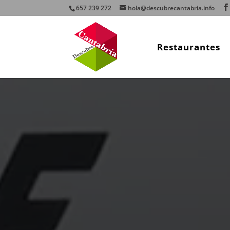
657 239 272
hola@descubrecantabria.info
Restaurantes