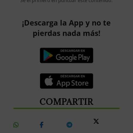
Sé el primero en puntuar este contenido.
¡Descarga la App y no te
pierdas nada más!
COMPARTIR
Share
Share
Share
Share
On
On
On
On X
Whatsapp
Facebook
Telegram