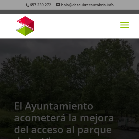
657 239 272
hola@descubrecantabria.info
El Ayuntamiento
acometerá la mejora
del acceso al parque