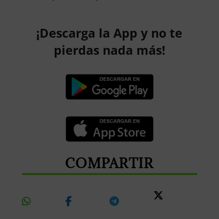
¡Descarga la App y no te
pierdas nada más!
COMPARTIR
Share
Share
Share
Share
On
On
On
On X
Whatsapp
Facebook
Telegram