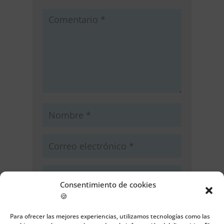
Consentimiento de cookies
🍪
Guarda mi nombre, correo
electrónico y web en este navegador
Para ofrecer las mejores experiencias, utilizamos tecnologías como las