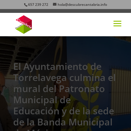
657 239 272
hola@descubrecantabria.info
El Ayuntamiento de
Torrelavega culmina el
mural del Patronato
Municipal de
Educación y de la sede
de la Banda Municipal