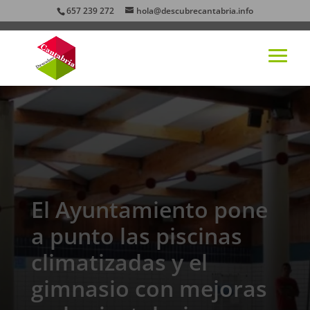
657 239 272
hola@descubrecantabria.info
El Ayuntamiento pone
a punto las piscinas
climatizadas y el
gimnasio con mejoras