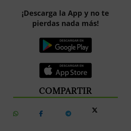
¡Descarga la App y no te
pierdas nada más!
COMPARTIR
Share
Share
Share
Share
On
On
On
On X
Whatsapp
Facebook
Telegram