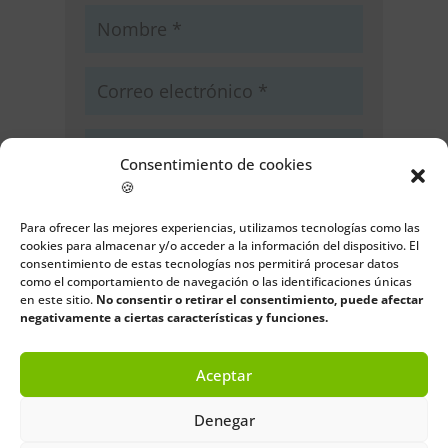
Consentimiento de cookies
🍪
Guarda mi nombre, correo
electrónico y web en este navegador
Para ofrecer las mejores experiencias, utilizamos tecnologías como las
cookies para almacenar y/o acceder a la información del dispositivo. El
para la próxima vez que comente.
consentimiento de estas tecnologías nos permitirá procesar datos
como el comportamiento de navegación o las identificaciones únicas
Enviar comentario
en este sitio.
No consentir o retirar el consentimiento, puede afectar
negativamente a ciertas características y funciones.
Aceptar
Denegar