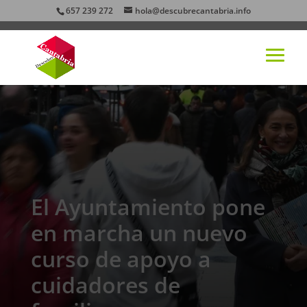
657 239 272
hola@descubrecantabria.info
El Ayuntamiento pone
en marcha un nuevo
curso de apoyo a
cuidadores de