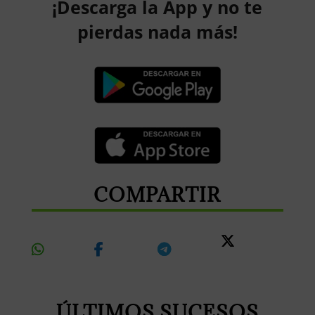
¡Descarga la App y no te
pierdas nada más!
COMPARTIR
Share
Share
Share
Share
On
On
On
On X
Whatsapp
Facebook
Telegram
ÚLTIMOS SUCESOS