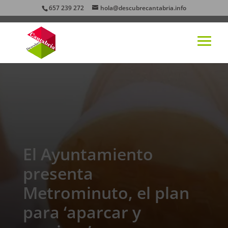
657 239 272
hola@descubrecantabria.info
El Ayuntamiento
presenta
Metrominuto, el plan
para ‘aparcar y