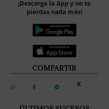
¡Descarga la App y no te
pierdas nada más!
COMPARTIR
Share
Share
Share
Share
On
On
On
On X
Whatsapp
Facebook
Telegram
ÚLTIMOS SUCESOS