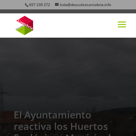
657 239 272
hola@descubrecantabria.info
El Ayuntamiento
reactiva los Huertos