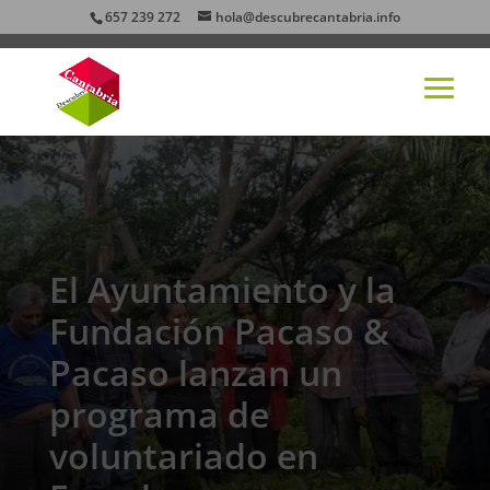
657 239 272
hola@descubrecantabria.info
El Ayuntamiento y la
Fundación Pacaso &
Pacaso lanzan un
programa de
voluntariado en