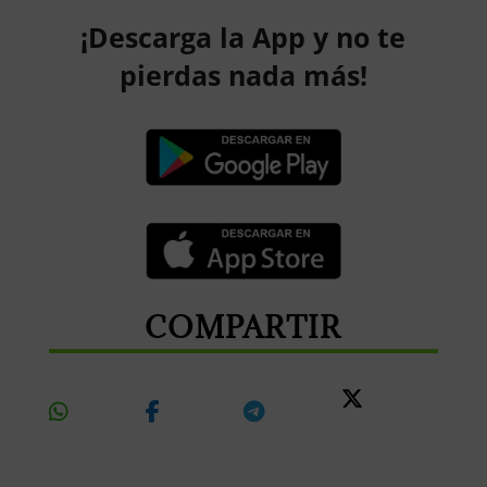
¡Descarga la App y no te
pierdas nada más!
COMPARTIR
Share
Share
Share
Share
On
On
On
On X
Whatsapp
Facebook
Telegram