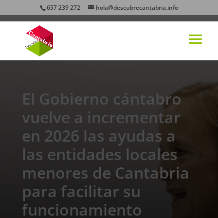
657 239 272
hola@descubrecantabria.info
El Gobierno cántabro
vuelve a incrementar
en 2026 las ayudas a
las entidades locales
menores de Cantabria
para facilitar su
funcionamiento